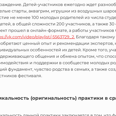
раждение. Детей-участников ежегодно ждет разноо
елые старты, аквагрим, игрушки из воздушных шаров
стие не менее 100 молодых родителей из числа студ
детей, в общей сложности 200 участников, а также 30
ект прошел в онлайн-формате, а работы участников
ps://vk.com/video/playlist/-5563729_2.
Благодаря такому
обретают ценный опыт и рекомендации экспертов, 
ивидуальных особенностей их детей. Кроме того, уча
держивающего общения и обмена опытом, что спосо
имодействия и поддержки в сообществе молодых ро
ий фундамент, чувство родства в семьях, а также с
стников фестиваля.
икальность (оригинальность) практики в с
кальность данной практики заключается в том, что ф