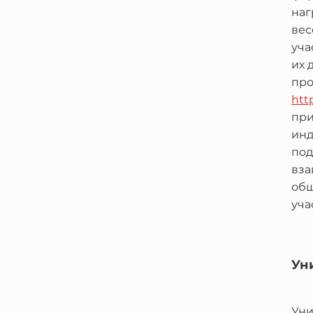
наг
вес
уча
их 
про
htt
при
инд
под
вза
общ
уча
Ун
Уни