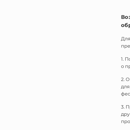
Во
об
Для
пре
1. 
о п
2. 
для
фес
3. 
дру
про