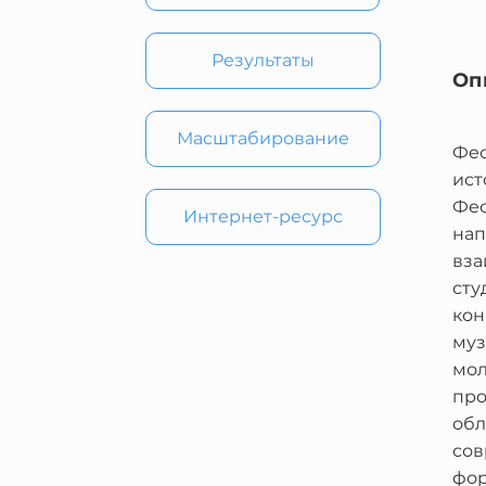
Результаты
Оп
Масштабирование
Фес
ист
Фес
Интернет-ресурс
нап
вза
сту
кон
муз
мол
про
обл
сов
фор