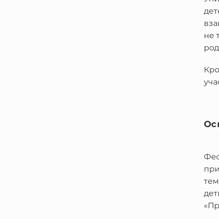
дет
вза
не 
род
Кро
уча
Ос
Фес
при
тем
дет
«Пр