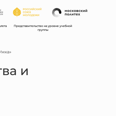
ьтета
Представительство на уровне учебной
группы
Умка»
ва и