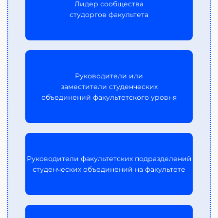
Лидер сообщества
студоргов факультета
Руководители или
заместители студенческих
объединений факультетского уровня
Руководители факультетских подразделений
студенческих объединений на факультете