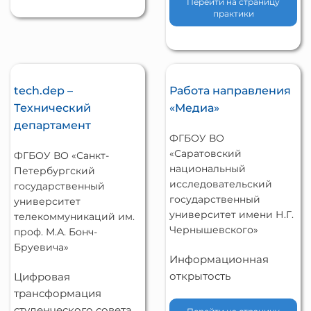
Перейти на страницу
практики
tech.dep –
Работа направления
Технический
«Медиа»
департамент
ФГБОУ ВО
«Саратовский
ФГБОУ ВО «Санкт-
национальный
Петербургский
исследовательский
государственный
государственный
университет
университет имени Н.Г.
телекоммуникаций им.
Чернышевского»
проф. М.А. Бонч-
Бруевича»
Информационная
открытость
Цифровая
трансформация
студенческого совета